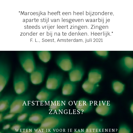
"Maroesjka heeft een heel bijzondere,
aparte stijl van lesgeven waarbij je
steeds vrijer leert zingen. Zingen
zonder er bij na te denken. Heerlijk."
F. L., Soest, Amsterdam, juli 2021
AFSTEMMEN OVER PRIVE
ZANGLES?
WETEN WAT IK VOOR JE KAN BETEKENEN?